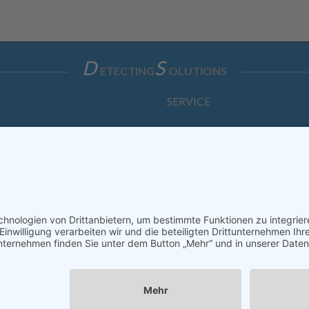
D
S
ETECTING
OLUTIONS
SERVICE
Anfrage
Direkt-Bestellung
KONTAKTFORMULAR
ssum
Datenschutzerklärung
Haftungsausschluss
AGB
S
Copyright © Dietz Sensortechnik