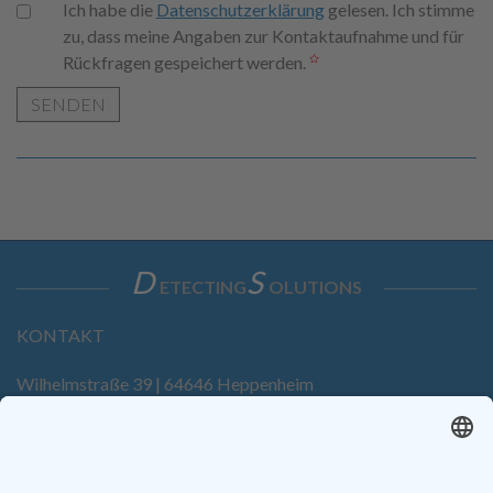
Ich habe die
Datenschutzerklärung
gelesen. Ich stimme
zu, dass meine Angaben zur Kontaktaufnahme und für
Rückfragen gespeichert werden.
SENDEN
D
S
ETECTING
OLUTIONS
KONTAKT
Wilhelmstraße 39 | 64646 Heppenheim
Tel. +49 6252 94299-0
Fax +49 6252 94299-8
info@dietz-sensortechnik.de