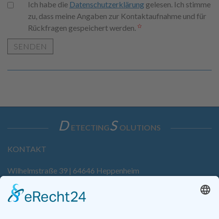
Ich habe die
Datenschutzerklärung
gelesen. Ich stimme
zu, dass meine Angaben zur Kontaktaufnahme und für
Rückfragen gespeichert werden.
SENDEN
D
S
ETECTING
OLUTIONS
KONTAKT
Wilhelmstraße 39 | 64646 Heppenheim
Tel. +49 6252 94299-0
Fax +49 6252 94299-8
info@dietz-sensortechnik.de