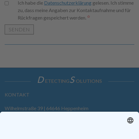
Ich habe die
Datenschutzerklärung
gelesen. Ich stimme
zu, dass meine Angaben zur Kontaktaufnahme und für
Rückfragen gespeichert werden.
SENDEN
D
S
ETECTING
OLUTIONS
KONTAKT
Wilhelmstraße 39 | 64646 Heppenheim
Tel. +49 6252 94299-0
Fax +49 6252 94299-8
info@dietz-sensortechnik.de