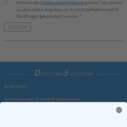
Ich habe die
Datenschutzerklärung
gelesen. Ich stimme
zu, dass meine Angaben zur Kontaktaufnahme und für
Rückfragen gespeichert werden.
SENDEN
D
S
ETECTING
OLUTIONS
KONTAKT
Wilhelmstraße 39 | 64646 Heppenheim
Tel. +49 6252 94299-0
Fax +49 6252 94299-8
info@dietz-sensortechnik.de