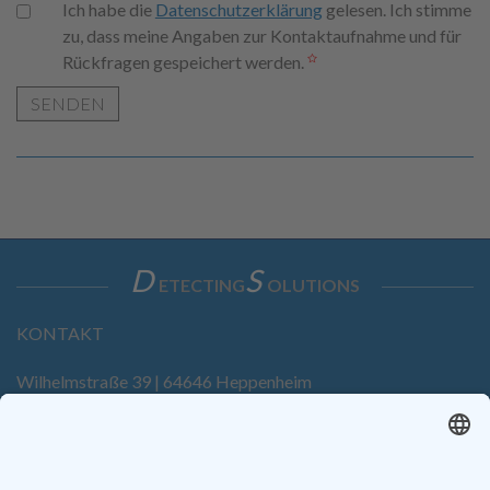
Ich habe die
Datenschutzerklärung
gelesen. Ich stimme
zu, dass meine Angaben zur Kontaktaufnahme und für
Rückfragen gespeichert werden.
SENDEN
D
S
ETECTING
OLUTIONS
KONTAKT
Wilhelmstraße 39 | 64646 Heppenheim
Tel. +49 6252 94299-0
Fax +49 6252 94299-8
info@dietz-sensortechnik.de