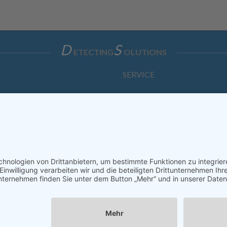
D
S
ETECTING
OLUTIONS
SERVICE
Anfrage
Direkt-Bestellung
KONTAKTFORMULAR
ssum
Datenschutzerklärung
Haftungsausschluss
AGB
S
Copyright © Dietz Sensortechnik