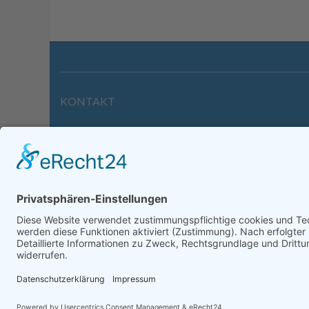
KONTAKT
Wilhelmstraße 39 | 64646 Heppenheim
Tel. +49 6252 94299-0
Fax +49 6252 94299-8
info@dietz-sensortechnik.de
Impre