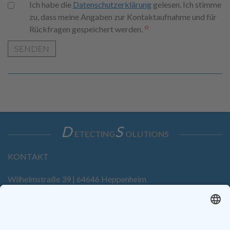
Ich habe die
Datenschutzerklärung
gelesen. Ich stimme
zu, dass meine Angaben zur Kontaktaufnahme und für
Rückfragen gespeichert werden.
SENDEN
D
S
ETECTING
OLUTIONS
KONTAKT
Wilhelmstraße 39 | 64646 Heppenheim
Tel. +49 6252 94299-0
Fax +49 6252 94299-8
info@dietz-sensortechnik.de