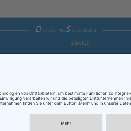
D
S
ETECTING
OLUTIONS
SERVICE
Anfrage
Direkt-Bestellung
KONTAKTFORMULAR
ssum
Datenschutzerklärung
Haftungsausschluss
AGB
S
Copyright © Dietz Sensortechnik