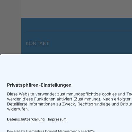
KONTAKT
Wilhelmstraße 39 | 64646 Heppenheim
Tel. +49 6252 94299-0
Fax +49 6252 94299-8
info@dietz-sensortechnik.de
Impre