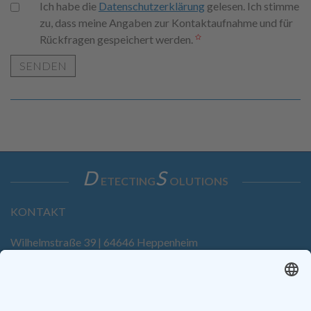
Ich habe die
Datenschutzerklärung
gelesen. Ich stimme
zu, dass meine Angaben zur Kontaktaufnahme und für
Rückfragen gespeichert werden.
SENDEN
D
S
ETECTING
OLUTIONS
KONTAKT
Wilhelmstraße 39 | 64646 Heppenheim
Tel. +49 6252 94299-0
Fax +49 6252 94299-8
info@dietz-sensortechnik.de