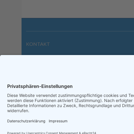
KONTAKT
Wilhelmstraße 39 | 64646 Heppenheim
Tel. +49 6252 94299-0
Fax +49 6252 94299-8
info@dietz-sensortechnik.de
Impre