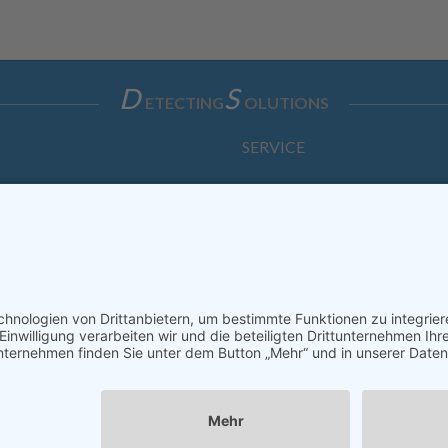
D
S
ETECTING
OLUTIONS
SERVICE
Anfrage
Direkt-Bestellung
KONTAKTFORMULAR
ssum
Datenschutzerklärung
Haftungsausschluss
AGB
S
Copyright © Dietz Sensortechnik