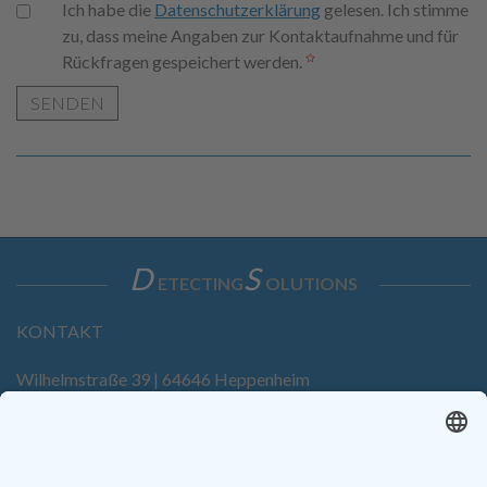
Ich habe die
Datenschutzerklärung
gelesen. Ich stimme
zu, dass meine Angaben zur Kontaktaufnahme und für
Rückfragen gespeichert werden.
SENDEN
D
S
ETECTING
OLUTIONS
KONTAKT
Wilhelmstraße 39 | 64646 Heppenheim
Tel. +49 6252 94299-0
Fax +49 6252 94299-8
info@dietz-sensortechnik.de