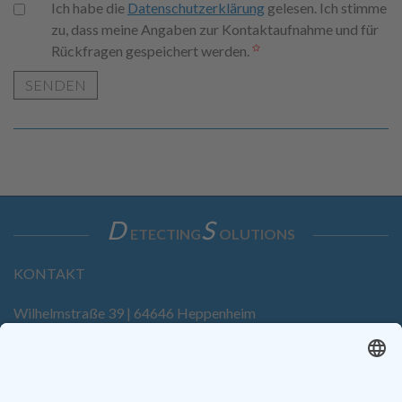
Ich habe die
Datenschutzerklärung
gelesen. Ich stimme
zu, dass meine Angaben zur Kontaktaufnahme und für
Rückfragen gespeichert werden.
SENDEN
D
S
ETECTING
OLUTIONS
KONTAKT
Wilhelmstraße 39 | 64646 Heppenheim
Tel. +49 6252 94299-0
Fax +49 6252 94299-8
info@dietz-sensortechnik.de