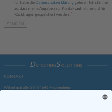
Ich habe die
Datenschutzerklärung
gelesen. Ich stimme
zu, dass meine Angaben zur Kontaktaufnahme und für
Rückfragen gespeichert werden.
SENDEN
D
S
ETECTING
OLUTIONS
KONTAKT
Wilhelmstraße 39 | 64646 Heppenheim
Tel. +49 6252 94299-0
Fax +49 6252 94299-8
info@dietz-sensortechnik.de