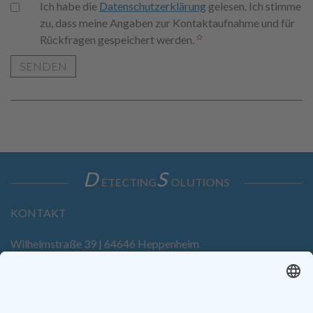
Ich habe die
Datenschutzerklärung
gelesen. Ich stimme
zu, dass meine Angaben zur Kontaktaufnahme und für
Rückfragen gespeichert werden.
SENDEN
D
S
ETECTING
OLUTIONS
KONTAKT
Wilhelmstraße 39 | 64646 Heppenheim
Tel. +49 6252 94299-0
Fax +49 6252 94299-8
info@dietz-sensortechnik.de