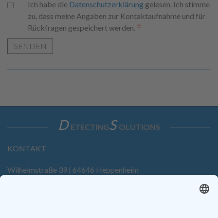
Ich habe die
Datenschutzerklärung
gelesen. Ich stimme
zu, dass meine Angaben zur Kontaktaufnahme und für
Rückfragen gespeichert werden.
SENDEN
D
S
ETECTING
OLUTIONS
KONTAKT
Wilhelmstraße 39 | 64646 Heppenheim
Tel. +49 6252 94299-0
Fax +49 6252 94299-8
info@dietz-sensortechnik.de