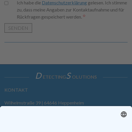
Ich habe die
Datenschutzerklärung
gelesen. Ich stimme
zu, dass meine Angaben zur Kontaktaufnahme und für
Rückfragen gespeichert werden.
SENDEN
D
S
ETECTING
OLUTIONS
KONTAKT
Wilhelmstraße 39 | 64646 Heppenheim
Tel. +49 6252 94299-0
Fax +49 6252 94299-8
info@dietz-sensortechnik.de