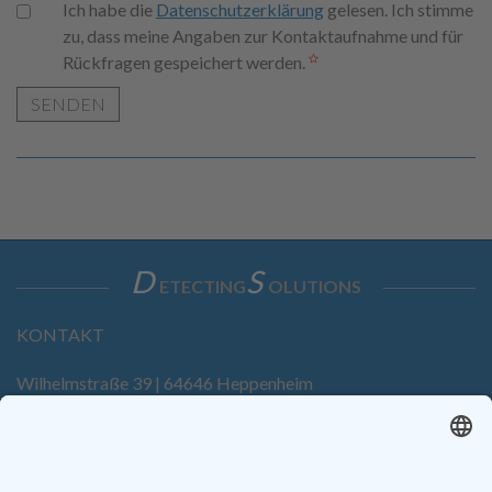
Ich habe die
Datenschutzerklärung
gelesen. Ich stimme
zu, dass meine Angaben zur Kontaktaufnahme und für
Rückfragen gespeichert werden.
SENDEN
D
S
ETECTING
OLUTIONS
KONTAKT
Wilhelmstraße 39 | 64646 Heppenheim
Tel. +49 6252 94299-0
Fax +49 6252 94299-8
info@dietz-sensortechnik.de