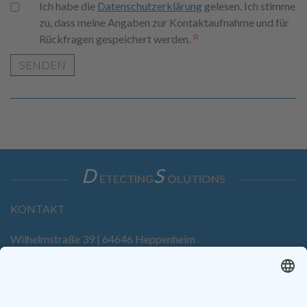
Ich habe die
Datenschutzerklärung
gelesen. Ich stimme
zu, dass meine Angaben zur Kontaktaufnahme und für
Rückfragen gespeichert werden.
SENDEN
D
S
ETECTING
OLUTIONS
KONTAKT
Wilhelmstraße 39 | 64646 Heppenheim
Tel. +49 6252 94299-0
Fax +49 6252 94299-8
info@dietz-sensortechnik.de