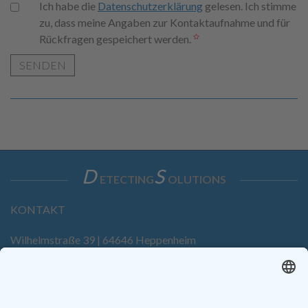
Ich habe die
Datenschutzerklärung
gelesen. Ich stimme
zu, dass meine Angaben zur Kontaktaufnahme und für
Rückfragen gespeichert werden.
SENDEN
D
S
ETECTING
OLUTIONS
KONTAKT
Wilhelmstraße 39 | 64646 Heppenheim
Tel. +49 6252 94299-0
Fax +49 6252 94299-8
info@dietz-sensortechnik.de