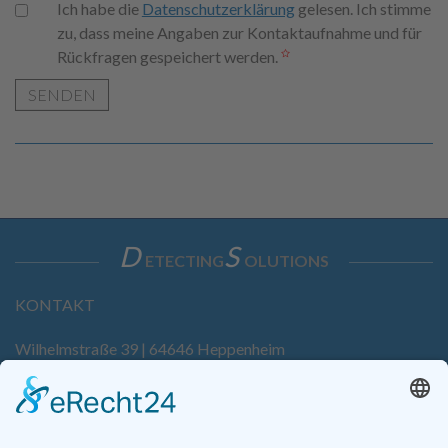
Ich habe die
Datenschutzerklärung
gelesen. Ich stimme
zu, dass meine Angaben zur Kontaktaufnahme und für
Rückfragen gespeichert werden.
SENDEN
D
S
ETECTING
OLUTIONS
KONTAKT
Wilhelmstraße 39 | 64646 Heppenheim
Tel. +49 6252 94299-0
Fax +49 6252 94299-8
info@dietz-sensortechnik.de