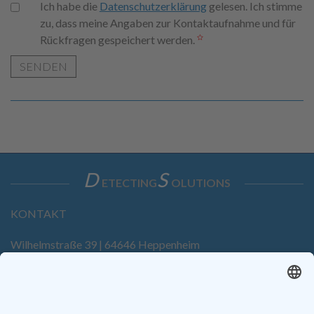
Ich habe die
Datenschutzerklärung
gelesen. Ich stimme
zu, dass meine Angaben zur Kontaktaufnahme und für
Rückfragen gespeichert werden.
SENDEN
D
S
ETECTING
OLUTIONS
KONTAKT
Wilhelmstraße 39 | 64646 Heppenheim
Tel. +49 6252 94299-0
Fax +49 6252 94299-8
info@dietz-sensortechnik.de