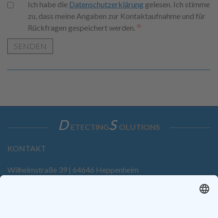
Ich habe die
Datenschutzerklärung
gelesen. Ich stimme
zu, dass meine Angaben zur Kontaktaufnahme und für
Rückfragen gespeichert werden.
SENDEN
D
S
ETECTING
OLUTIONS
KONTAKT
Wilhelmstraße 39 | 64646 Heppenheim
Tel. +49 6252 94299-0
Fax +49 6252 94299-8
info@dietz-sensortechnik.de