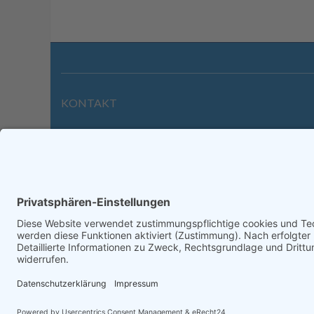
KONTAKT
Wilhelmstraße 39 | 64646 Heppenheim
Tel. +49 6252 94299-0
Fax +49 6252 94299-8
info@dietz-sensortechnik.de
Impre