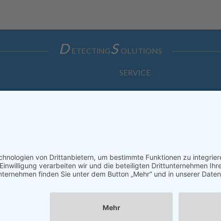
D
S
ETECTING
OLUTIONS
SERVICE
Anfrage
Direkt-Bestellung
KONTAKTFORMULAR
ssum
Datenschutzerklärung
Haftungsausschluss
AGB
S
Copyright © Dietz Sensortechnik