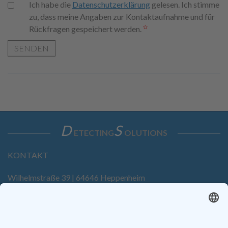
Ich habe die
Datenschutzerklärung
gelesen. Ich stimme
zu, dass meine Angaben zur Kontaktaufnahme und für
Rückfragen gespeichert werden.
SENDEN
D
S
ETECTING
OLUTIONS
KONTAKT
Wilhelmstraße 39 | 64646 Heppenheim
Tel. +49 6252 94299-0
Fax +49 6252 94299-8
info@dietz-sensortechnik.de