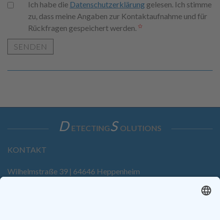
Ich habe die
Datenschutzerklärung
gelesen. Ich stimme
zu, dass meine Angaben zur Kontaktaufnahme und für
Rückfragen gespeichert werden.
SENDEN
D
S
ETECTING
OLUTIONS
KONTAKT
Wilhelmstraße 39 | 64646 Heppenheim
Tel. +49 6252 94299-0
Fax +49 6252 94299-8
info@dietz-sensortechnik.de