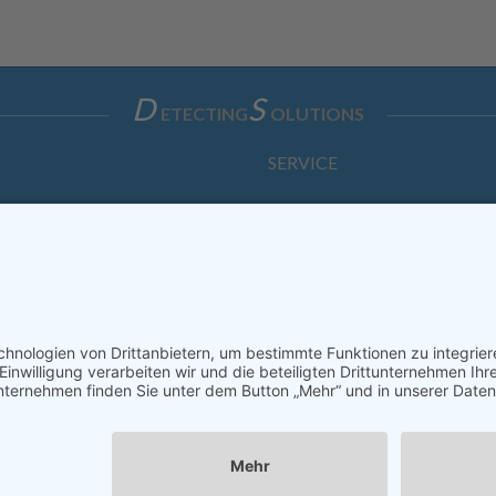
D
S
ETECTING
OLUTIONS
SERVICE
Anfrage
Direkt-Bestellung
KONTAKTFORMULAR
ssum
Datenschutzerklärung
Haftungsausschluss
AGB
S
Copyright © Dietz Sensortechnik