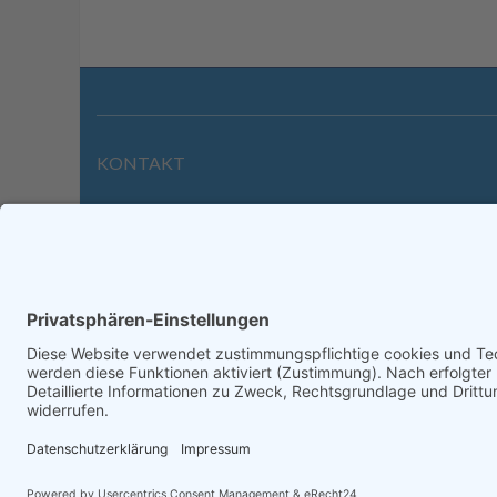
KONTAKT
Wilhelmstraße 39 | 64646 Heppenheim
Tel. +49 6252 94299-0
Fax +49 6252 94299-8
info@dietz-sensortechnik.de
Impre