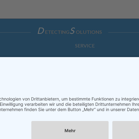
D
S
ETECTING
OLUTIONS
SERVICE
Anfrage
Direkt-Bestellung
KONTAKTFORMULAR
ssum
Datenschutzerklärung
Haftungsausschluss
AGB
S
Copyright © Dietz Sensortechnik