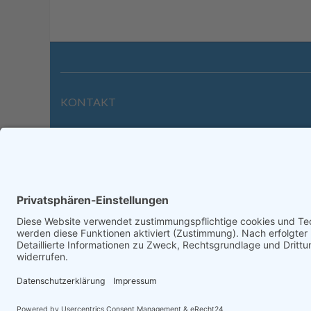
KONTAKT
Wilhelmstraße 39 | 64646 Heppenheim
Tel. +49 6252 94299-0
Fax +49 6252 94299-8
info@dietz-sensortechnik.de
Impre