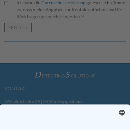
Ich habe die
Datenschutzerklärung
gelesen. Ich stimme
zu, dass meine Angaben zur Kontaktaufnahme und für
Rückfragen gespeichert werden.
SENDEN
D
S
ETECTING
OLUTIONS
KONTAKT
Wilhelmstraße 39 | 64646 Heppenheim
Tel. +49 6252 94299-0
Fax +49 6252 94299-8
info@dietz-sensortechnik.de