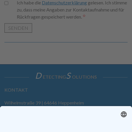
Ich habe die
Datenschutzerklärung
gelesen. Ich stimme
zu, dass meine Angaben zur Kontaktaufnahme und für
Rückfragen gespeichert werden.
SENDEN
D
S
ETECTING
OLUTIONS
KONTAKT
Wilhelmstraße 39 | 64646 Heppenheim
Tel. +49 6252 94299-0
Fax +49 6252 94299-8
info@dietz-sensortechnik.de