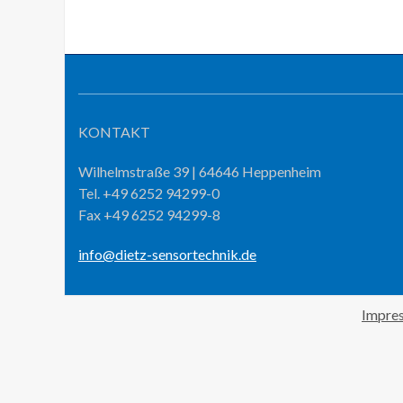
KONTAKT
Wilhelmstraße 39 | 64646 Heppenheim
Tel. +49 6252 94299-0
Fax +49 6252 94299-8
info@dietz-sensortechnik.de
Impre