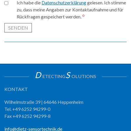
Ich habe die
Datenschutzerklärung
gelesen. Ich stimme
zu, dass meine Angaben zur Kontaktaufnahme und für
Rückfragen gespeichert werden.
SENDEN
D
S
ETECTING
OLUTIONS
KONTAKT
Wilhelmstraße 39 | 64646 Heppenheim
Tel. +49 6252 94299-0
Fax +49 6252 94299-8
info@dietz-sensortechnik.de