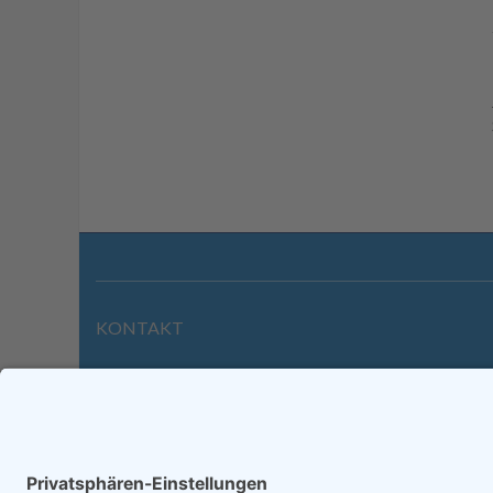
KONTAKT
Wilhelmstraße 39 | 64646 Heppenheim
Tel. +49 6252 94299-0
Fax +49 6252 94299-8
info@dietz-sensortechnik.de