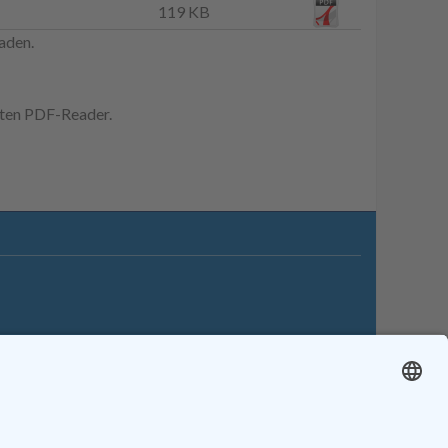
119 KB
aden.
erten PDF-Reader.