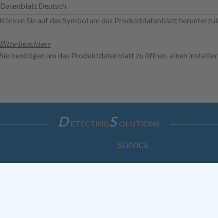
Datenblatt Deutsch
Klicken Sie auf das Symbol um das Produktdatenblatt herunterzul
Bitte beachten:
Sie benötigen um das Produktdatenblatt zu öffnen, einen installi
D
S
ETECTING
OLUTIONS
SERVICE
Anfrage
Direkt-Bestellung
KONTAKTFORMULAR