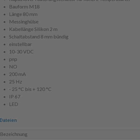
Bauform M18
Länge 80 mm
Messinghülse
Kabellänge Silikon 2 m
Schaltabstand 8 mm bündig
einstellbar
10-30 VDC
pnp
NO
200 mA
25 Hz
- 25 °C bis + 120 °C
IP 67
LED
Dateien
Bezeichnung