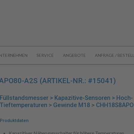
NTERNEHMEN
SERVICE
ANGEBOTE
ANFRAGE / BESTE
O80-A2S (ARTIKEL-NR.: #15041)
Füllstandsmesser > Kapazitive-Sensoren > Hoch-
Tieftemperaturen > Gewinde M18 > CHH18S8AP
Produktdaten
Kapazitiver Näherungsschalter für höhere Temperaturen