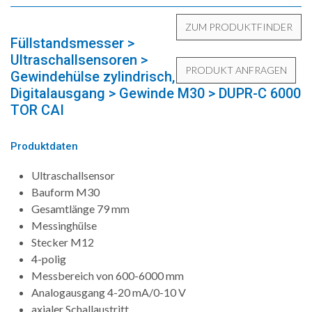
Füllstandsmesser >
Ultraschallsensoren >
Gewindehülse zylindrisch,
Digitalausgang > Gewinde M30 > DUPR-C 6000
TOR CAI
Produktdaten
Ultraschallsensor
Bauform M30
Gesamtlänge 79 mm
Messinghülse
Stecker M12
4-polig
Messbereich von 600-6000 mm
Analogausgang 4-20 mA/0-10 V
axialer Schallaustritt