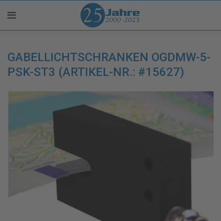
GABELLICHTSCHRANKEN OGDMW-5-
PSK-ST3 (ARTIKEL-NR.: #15627)