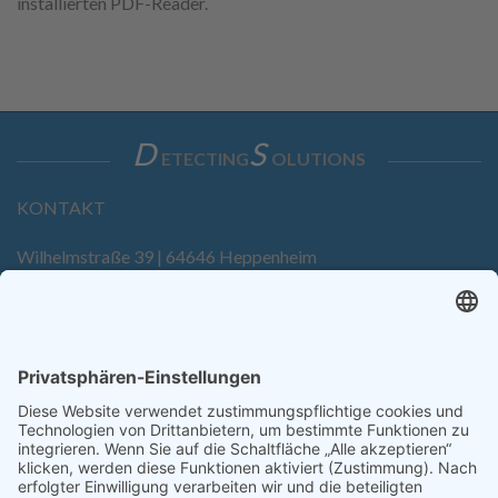
installierten PDF-Reader.
D
S
ETECTING
OLUTIONS
KONTAKT
Wilhelmstraße 39 | 64646 Heppenheim
Tel. +49 6252 94299-0
Fax +49 6252 94299-8
info@dietz-sensortechnik.de
SERVICE
Anfrage