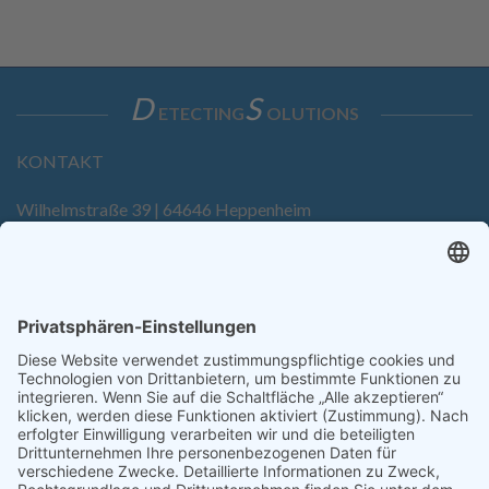
D
S
ETECTING
OLUTIONS
KONTAKT
Wilhelmstraße 39 | 64646 Heppenheim
Tel. +49 6252 94299-0
Fax +49 6252 94299-8
info@dietz-sensortechnik.de
SERVICE
Anfrage
Direkt-Bestellung