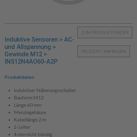
Induktive Sensoren > AC-
und Allspannung >
Gewinde M12 >
INS12N4AO60-A2P
Produktdaten
Induktiver Näherungsschalter
Bauform M12
Länge 60 mm
Messingehäuse
Kabellänge 2 m
2-Leiter
4 mm nicht bündig