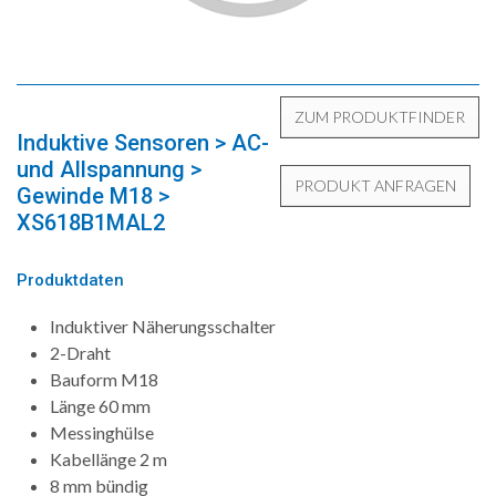
Induktive Sensoren > AC-
und Allspannung >
Gewinde M18 >
XS618B1MAL2
Produktdaten
Induktiver Näherungsschalter
2-Draht
Bauform M18
Länge 60 mm
Messinghülse
Kabellänge 2 m
8 mm bündig