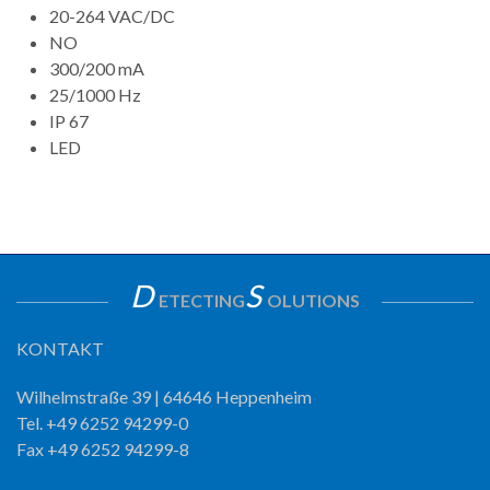
20-264 VAC/DC
NO
300/200 mA
25/1000 Hz
IP 67
LED
D
S
ETECTING
OLUTIONS
KONTAKT
Wilhelmstraße 39 | 64646 Heppenheim
Tel. +49 6252 94299-0
Fax +49 6252 94299-8