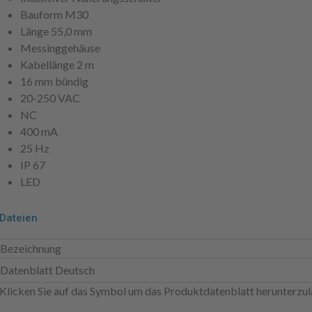
Bauform M30
Länge 55,0 mm
Messinggehäuse
Kabellänge 2 m
16 mm bündig
20-250 VAC
NC
400 mA
25 Hz
IP 67
LED
Dateien
Bezeichnung
Datenblatt Deutsch
Klicken Sie auf das Symbol um das Produktdatenblatt herunterzul