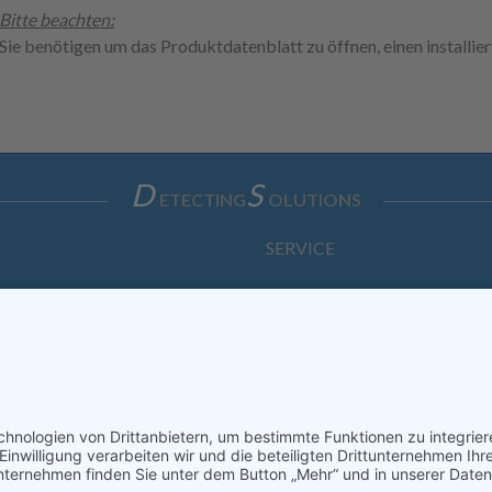
Bitte beachten:
Sie benötigen um das Produktdatenblatt zu öffnen, einen installi
D
S
ETECTING
OLUTIONS
SERVICE
Anfrage
Direkt-Bestellung
KONTAKTFORMULAR
ssum
Datenschutzerklärung
Haftungsausschluss
AGB
S