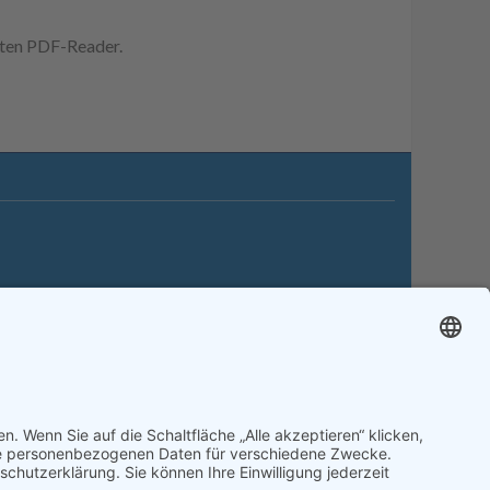
erten PDF-Reader.
itemap