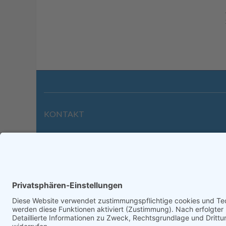
KONTAKT
Wilhelmstraße 39 | 64646 Heppenheim
Tel. +49 6252 94299-0
Fax +49 6252 94299-8
info@dietz-sensortechnik.de
Impre