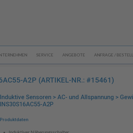
NTERNEHMEN
SERVICE
ANGEBOTE
ANFRAGE / BESTE
AC55-A2P (ARTIKEL-NR.: #15461)
Induktive Sensoren > AC- und Allspannung > Gew
INS30S16AC55-A2P
Produktdaten
Induktiver Näherungsschalter