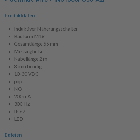
Produktdaten
Induktiver Näherungsschalter
Bauform M18
Gesamtlänge 55 mm
Messinghülse
Kabellänge 2 m
8 mm bündig
10-30 VDC
pnp
NO
200 mA
300 Hz
IP 67
LED
Dateien