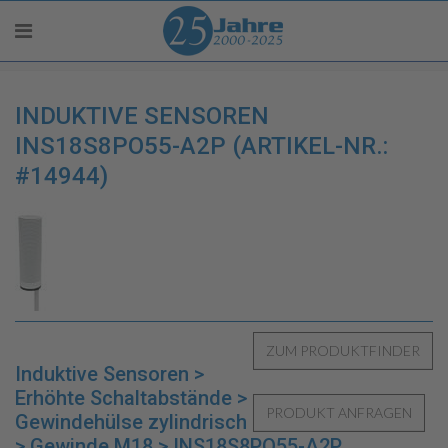
INDUKTIVE SENSOREN
INS18S8PO55-A2P (ARTIKEL-NR.:
#14944)
Induktive Sensoren >
Erhöhte Schaltabstände >
Gewindehülse zylindrisch
> Gewinde M18 > INS18S8PO55-A2P