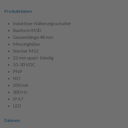
Produktdaten
Induktiver Näherungsschalter
Bauform M30
Gesamtlänge 48 mm
Messinghülse
Stecker M12
22 mm quasi- bündig
10-30 VDC
PNP
NO
200 mA
300 Hz
IP 67
LED
Dateien