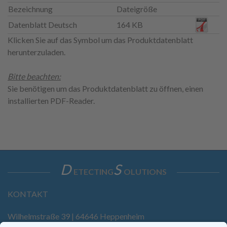
Bezeichnung
Dateigröße
Datenblatt Deutsch
164 KB
Klicken Sie auf das Symbol um das Produktdatenblatt
herunterzuladen.
Bitte beachten:
Sie benötigen um das Produktdatenblatt zu öffnen, einen
installierten PDF-Reader.
D
S
ETECTING
OLUTIONS
KONTAKT
Wilhelmstraße 39 | 64646 Heppenheim