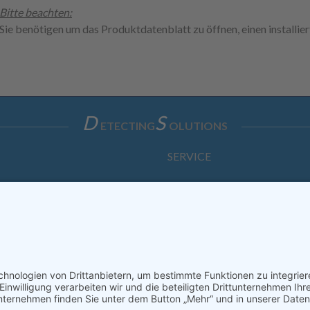
Bitte beachten:
Sie benötigen um das Produktdatenblatt zu öffnen, einen installi
D
S
ETECTING
OLUTIONS
SERVICE
Anfrage
Direkt-Bestellung
KONTAKTFORMULAR
ssum
Datenschutzerklärung
Haftungsausschluss
AGB
S