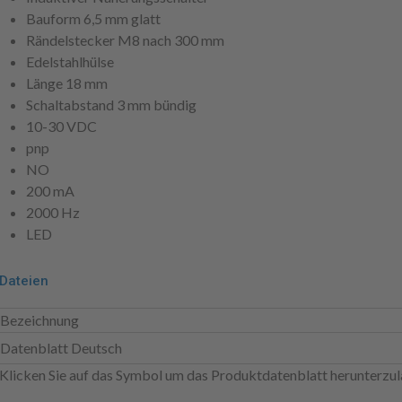
Bauform 6,5 mm glatt
Rändelstecker M8 nach 300 mm
Edelstahlhülse
Länge 18 mm
Schaltabstand 3 mm bündig
10-30 VDC
pnp
NO
200 mA
2000 Hz
LED
Dateien
Bezeichnung
Datenblatt Deutsch
Klicken Sie auf das Symbol um das Produktdatenblatt herunterzul