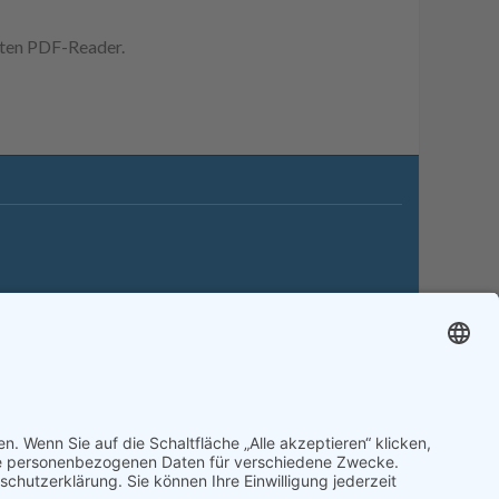
erten PDF-Reader.
itemap