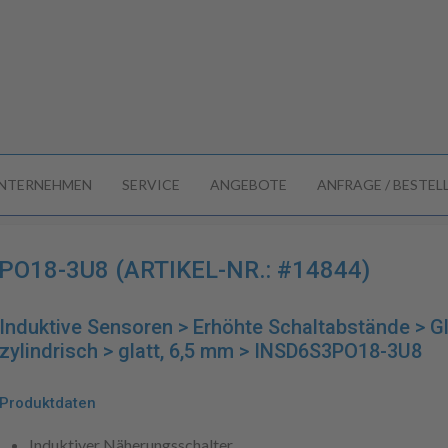
NTERNEHMEN
SERVICE
ANGEBOTE
ANFRAGE / BESTE
O18-3U8 (ARTIKEL-NR.: #14844)
Induktive Sensoren > Erhöhte Schaltabstände > Gl
zylindrisch > glatt, 6,5 mm > INSD6S3PO18-3U8
Produktdaten
Induktiver Näherungsschalter