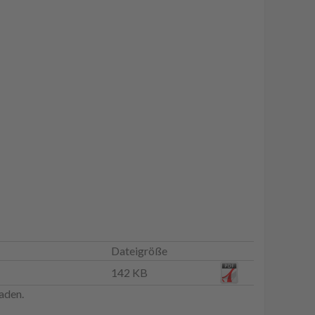
Dateigröße
142 KB
aden.