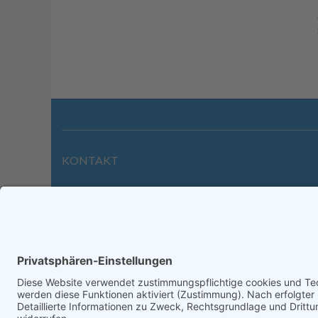
KONTAKT
Wilhelmstraße 39 | 64646 Heppenheim
Tel. +49 6252 94299-0
Fax +49 6252 94299-8
info@dietz-sensortechnik.de
Impre