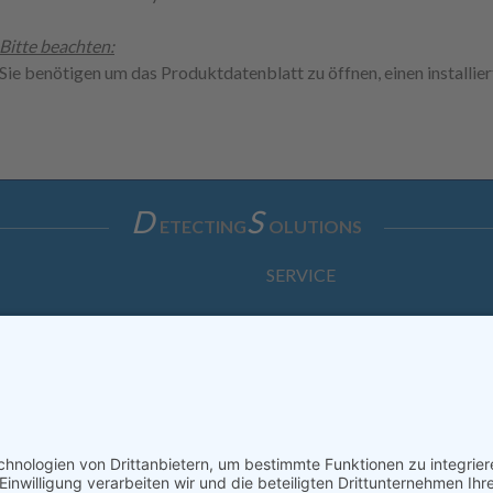
Bitte beachten:
Sie benötigen um das Produktdatenblatt zu öffnen, einen installi
D
S
ETECTING
OLUTIONS
SERVICE
Anfrage
Direkt-Bestellung
KONTAKTFORMULAR