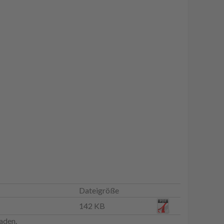
Dateigröße
142 KB
aden.