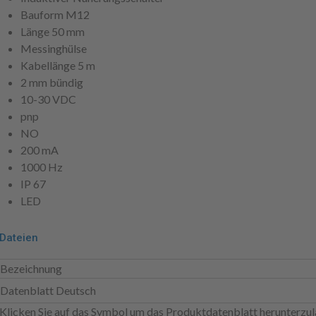
Bauform M12
Länge 50 mm
Messinghülse
Kabellänge 5 m
2 mm bündig
10-30 VDC
pnp
NO
200 mA
1000 Hz
IP 67
LED
Dateien
Bezeichnung
Datenblatt Deutsch
Klicken Sie auf das Symbol um das Produktdatenblatt herunterzul