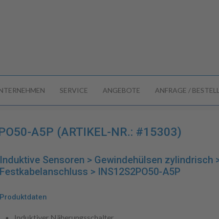
NTERNEHMEN
SERVICE
ANGEBOTE
ANFRAGE / BESTE
O50-A5P (ARTIKEL-NR.: #15303)
Induktive Sensoren > Gewindehülsen zylindrisch
Festkabelanschluss > INS12S2PO50-A5P
Produktdaten
Induktiver Näherungsschalter