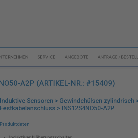
NTERNEHMEN
SERVICE
ANGEBOTE
ANFRAGE / BESTE
O50-A2P (ARTIKEL-NR.: #15409)
Induktive Sensoren > Gewindehülsen zylindrisch
Festkabelanschluss > INS12S4NO50-A2P
Produktdaten
Induktiver Näherungsschalter