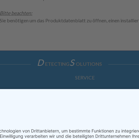
Bitte beachten:
Sie benötigen um das Produktdatenblatt zu öffnen, einen installi
D
S
ETECTING
OLUTIONS
SERVICE
Anfrage
Direkt-Bestellung
KONTAKTFORMULAR