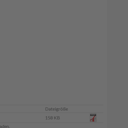
Dateigröße
158 KB
aden.