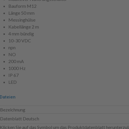
Bauform M12
Länge 50 mm
Messinghülse
Kabellänge 2 m
4 mm bündig
10-30 VDC
npn
NO
200 mA
1000 Hz
IP 67
LED
Dateien
Bezeichnung
Datenblatt Deutsch
Klicken Sie auf das Symbol um das Produktdatenblatt herunterzul