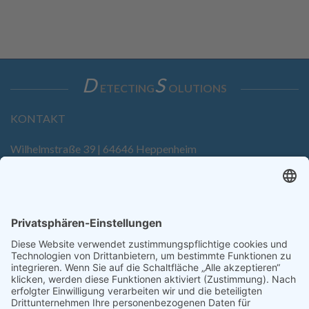
D
S
ETECTING
OLUTIONS
KONTAKT
Wilhelmstraße 39 | 64646 Heppenheim
Tel. +49 6252 94299-0
Fax +49 6252 94299-8
info@dietz-sensortechnik.de
SERVICE
Anfrage