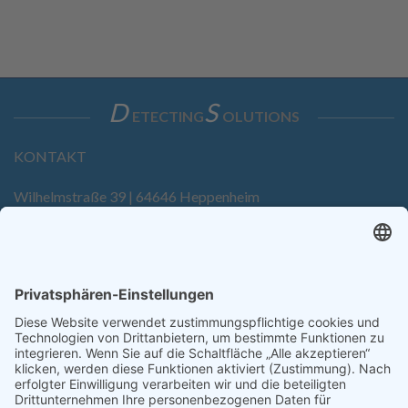
D
S
ETECTING
OLUTIONS
KONTAKT
Wilhelmstraße 39 | 64646 Heppenheim
Tel. +49 6252 94299-0
Fax +49 6252 94299-8
info@dietz-sensortechnik.de
SERVICE
Anfrage