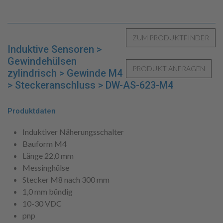
Induktive Sensoren >
Gewindehülsen
zylindrisch > Gewinde M4
> Steckeranschluss > DW-AS-623-M4
Produktdaten
Induktiver Näherungsschalter
Bauform M4
Länge 22,0 mm
Messinghülse
Stecker M8 nach 300 mm
1,0 mm bündig
10-30 VDC
pnp