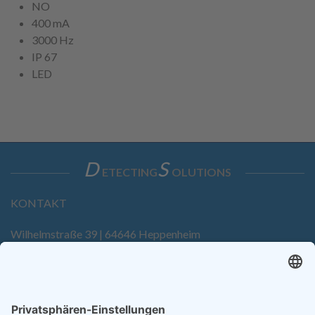
NO
400 mA
3000 Hz
IP 67
LED
D
S
ETECTING
OLUTIONS
KONTAKT
Wilhelmstraße 39 | 64646 Heppenheim
Tel. +49 6252 94299-0
Fax +49 6252 94299-8
info@dietz-sensortechnik.de