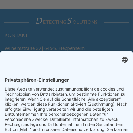
D
S
ETECTING
OLUTIONS
KONTAKT
Wilhelmstraße 39 | 64646 Heppenheim
Tel. +49 6252 94299-0
Fax +49 6252 94299-8
info@dietz-sensortechnik.de
SERVICE
Anfrage
Direkt-Bestellung