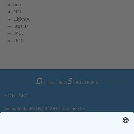
pnp
NO
120 mA
500 Hz
IP 67
LED
D
S
ETECTING
OLUTIONS
KONTAKT
Wilhelmstraße 39 | 64646 Heppenheim
Tel. +49 6252 94299-0
Fax +49 6252 94299-8