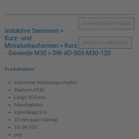
Induktive Sensoren >
Kurz- und
Miniaturbauformen > Kurz
- Gewinde M30 > DW-AD-503-M30-120
Produktdaten
Induktiver Näherungsschalter
Bauform M30
Länge 35,0 mm
Messinghülse
Kabellänge 2 m
22 mm quasi-bündig
15-34 VDC
pnp