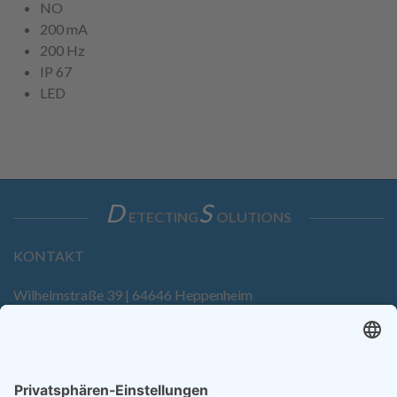
NO
200 mA
200 Hz
IP 67
LED
D
S
ETECTING
OLUTIONS
KONTAKT
Wilhelmstraße 39 | 64646 Heppenheim
Tel. +49 6252 94299-0
Fax +49 6252 94299-8
info@dietz-sensortechnik.de