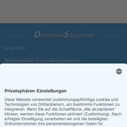
D
S
ETECTING
OLUTIONS
KONTAKT
Wilhelmstraße 39 | 64646 Heppenheim
Tel. +49 6252 94299-0
Fax +49 6252 94299-8
info@dietz-sensortechnik.de
SERVICE
Anfrage
Direkt-Bestellung