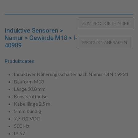
Induktive Sensoren >
Namur > Gewinde M18 > I-
40989
Produktdaten
Induktiver Näherungsschalter nach Namur DIN 19234
Bauform M18
Länge 30,0 mm
Kunststoffhülse
Kabellänge 2,5 m
5 mm bündig
7,7-8,2 VDC
500 Hz
IP 67